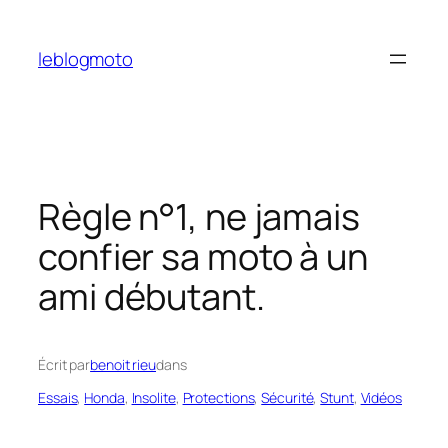
Aller
au
leblogmoto
contenu
Règle n°1, ne jamais
confier sa moto à un
ami débutant.
Écrit par
benoit rieu
dans
Essais
, 
Honda
, 
Insolite
, 
Protections
, 
Sécurité
, 
Stunt
, 
Vidéos