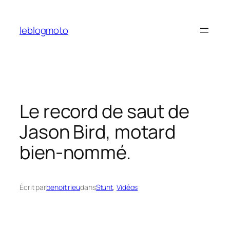
Aller
au
leblogmoto
contenu
Le record de saut de
Jason Bird, motard
bien-nommé.
Écrit par
benoit rieu
dans
Stunt
, 
Vidéos