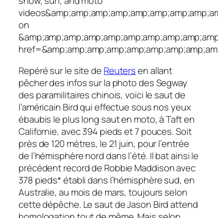
snow, surf, and moto
videos&amp;amp;amp;amp;amp;amp;amp;amp;am
on
&amp;amp;amp;amp;amp;amp;amp;amp;amp;amp;
href=&amp;amp;amp;amp;amp;amp;amp;amp;amp
Repéré sur le site de
Reuters
en allant
pêcher des infos sur la photo des Segway
des paramilitaires chinois, voici le saut de
l’américain Bird qui effectue sous nos yeux
ébaubis le plus long saut en moto, à Taft en
Californie, avec 394 pieds et 7 pouces. Soit
près de 120 mètres, le 21 juin, pour l’entrée
de l’hémisphère nord dans l’été. Il bat ainsi le
précédent record de Robbie Maddison avec
378 pieds* établi dans l’hémisphère sud, en
Australie, au mois de mars, toujours selon
cette dépêche. Le saut de Jason Bird attend
homologation tout de même. Mais selon