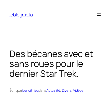
Aller
au
leblogmoto
contenu
Des bécanes avec et
sans roues pour le
dernier Star Trek.
Écrit par
benoit rieu
dans
Actualité
, 
Divers
, 
Vidéos