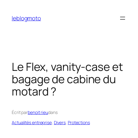
Aller
au
leblogmoto
contenu
Le Flex, vanity-case et
bagage de cabine du
motard ?
Écrit par
benoit rieu
dans
Actualités entreprise
, 
Divers
, 
Protections