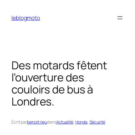
Aller
au
leblogmoto
contenu
Des motards fêtent
l’ouverture des
couloirs de bus à
Londres.
Écrit par
benoit rieu
dans
Actualité
, 
Honda
, 
Sécurité