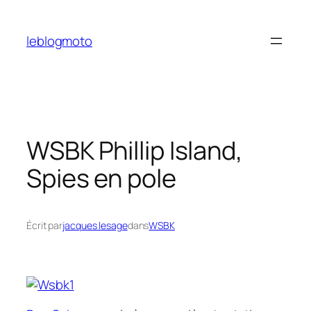
Aller
au
leblogmoto
contenu
WSBK Phillip Island,
Spies en pole
Écrit par
jacques lesage
dans
WSBK