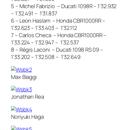
5 – Michel Fabrizio – Ducati 1098R – 1’32.932
– 1’32.491 – 1’31.837
6 – Leon Haslam – Honda CBR1000RR –
1’32.623 – 1’33.403 – 1’32.112
7 – Carlos Checa – Honda CBR1000RR –
1’33.224 – 1’32.947 – 1’32.537
8 – Régis Laconi – Ducati 1098 RS 09 –
1’33.202 – 1’32.508 – 1’32.649
Max Biaggi
Jonathan Rea
Noriyuki Haga