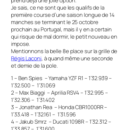
prend déjà une jolie option.
Je sais, ce ne sont que les qualifs de la
première course d’une saison longue de 14
manches se terminant le 25 octobre
prochain au Portugal, mais il y en a certain
qui risque de mal dormir, le petit nouveau en
impose.
Mentionnons la belle 8e place sur la grille de
Régis Laconi
, à quand même une seconde
et demie de la pole.
1 – Ben Spies – Yamaha YZF R1 – 1’32.939 –
1’32.500 – 1’31.069
2 – Max Biaggi – Aprilia RSV4 – 1’32.995 –
1’32.306 – 1’31.402
3 – Jonathan Rea – Honda CBR1000RR –
1’33.418 – 1’32.161 – 1’31.596
4 – Jakub Smrz – Ducati 1098R – 1’32.312 –
1’33.857 – 1’31.600