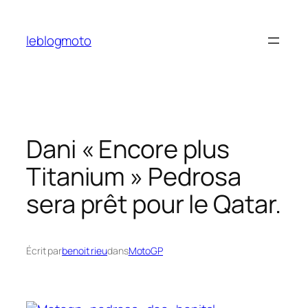
Aller
au
leblogmoto
contenu
Dani « Encore plus
Titanium » Pedrosa
sera prêt pour le Qatar.
Écrit par
benoit rieu
dans
MotoGP