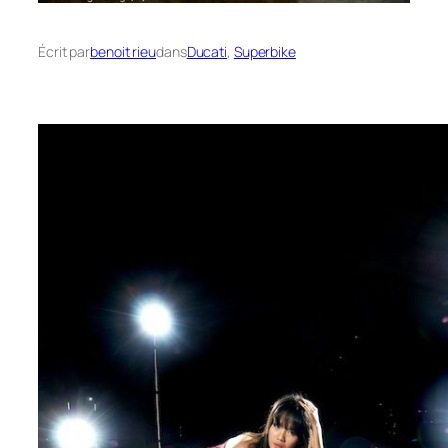
Écrit par
benoit rieu
dans
Ducati
, 
Superbike