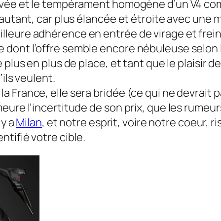
levée et le tempérament homogène d’un V4 com
autant, car plus élancée et étroite avec une m
leure adhérence en entrée de virage et freina
dont l’offre semble encore nébuleuse selon 
plus en plus de place, et tant que le plaisir d
ils veulent.
France, elle sera bridée (ce qui ne devrait pa
eure l’incertitude de son prix, que les rumeu
 y a
Milan
, et notre esprit, voire notre coeur, r
tifié votre cible.