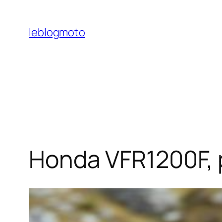
Aller
au
leblogmoto
contenu
Honda VFR1200F, 