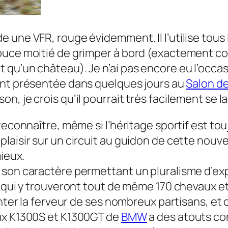
une VFR, rouge évidemment. Il l’utilise tous l
douce moitié de grimper à bord (exactement
qu’un château). Je n’ai pas encore eu l’occasi
ent présentée dans quelques jours au
Salon d
, je crois qu’il pourrait très facilement se la
econnaître, même si l’héritage sportif est touj
laisir sur un circuit au guidon de cette nouve
mieux.
son caractère permettant un pluralisme d’expr
, qui y trouveront tout de même 170 chevaux et
enter la ferveur de ses nombreux partisans, et
aux K1300S et K1300GT de
BMW
a des atouts con