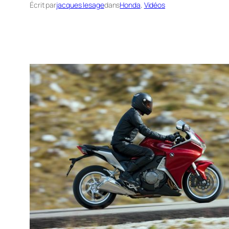
Écrit par
jacques lesage
dans
Honda
, 
Vidéos