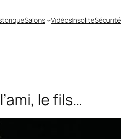
storique
Salons
Vidéos
Insolite
Sécurité
’ami, le fils…