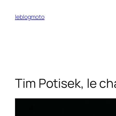
Aller
au
leblogmoto
contenu
Tim Potisek, le cha