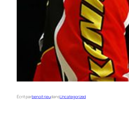
Écrit par
benoit rieu
dans
Uncategorized