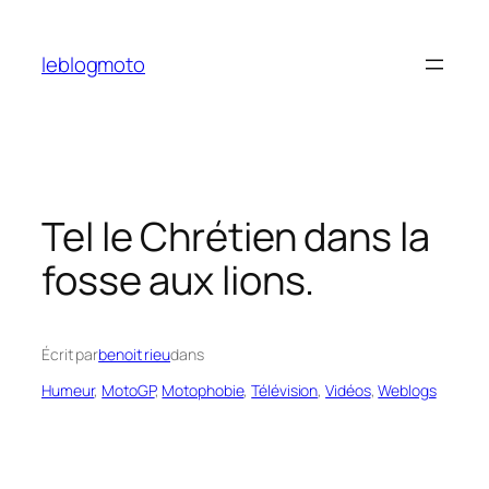
Aller
au
leblogmoto
contenu
Tel le Chrétien dans la
fosse aux lions.
Écrit par
benoit rieu
dans
Humeur
, 
MotoGP
, 
Motophobie
, 
Télévision
, 
Vidéos
, 
Weblogs