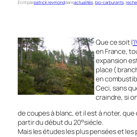
Écrit par
patrick reymond
dans
actualités
, 
bio-carburants
, 
reche
Que ce soit l
‘
en France, to
expansion est
place ( branch
en combustib
Ceci, sans que
craindre, si o
de coupes à blanc, et il est à noter, qu
partir du début du 20°siécle.
Mais les études les plus pensées et les p