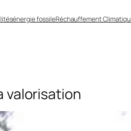
lités
énergie fossile
Réchauffement Climatiq
a valorisation