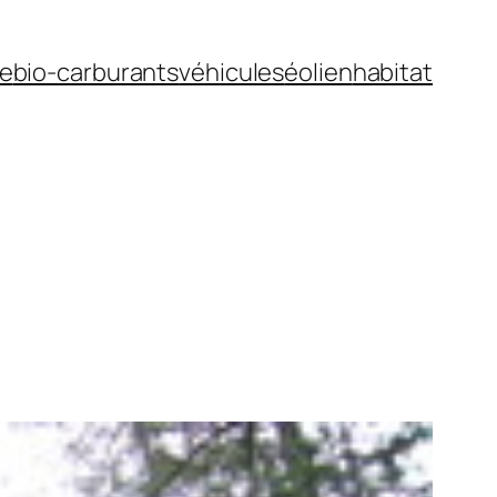
ue
bio-carburants
véhicules
éolien
habitat