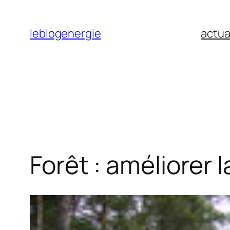
Aller
au
leblogenergie
actua
contenu
Forêt : améliorer l