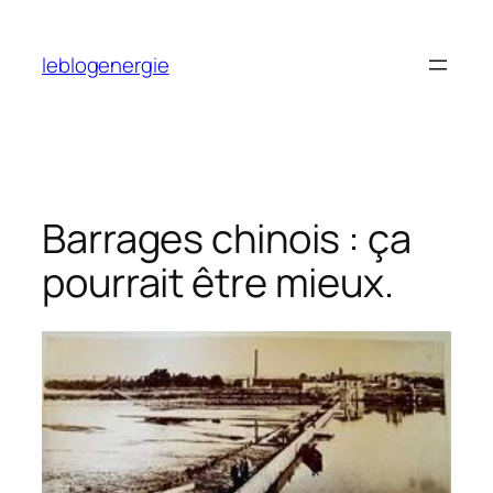
Aller
au
leblogenergie
contenu
Barrages chinois : ça
pourrait être mieux.