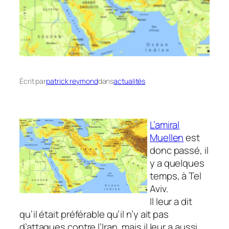
Écrit par
patrick reymond
dans
actualités
L’amiral
Muellen
est
donc passé, il
y a quelques
temps, à Tel
Aviv.
Il leur a dit
qu’il était préférable qu’il n’y ait pas
d’attaques contre l’Iran, mais il leur a aussi